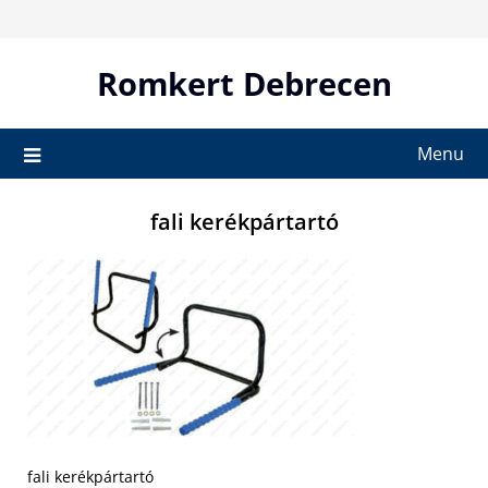
Skip
to
content
Romkert Debrecen
Menu
fali kerékpártartó
fali kerékpártartó