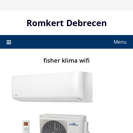
Skip
to
content
Romkert Debrecen
Menu
fisher klima wifi