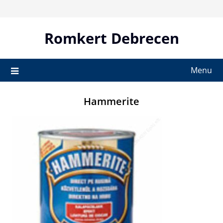
Skip
to
content
Romkert Debrecen
Menu
Hammerite