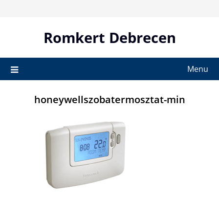
Skip
to
content
Romkert Debrecen
Menu
honeywellszobatermosztat-min