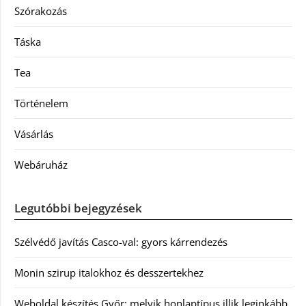
Szórakozás
Táska
Tea
Történelem
Vásárlás
Webáruház
Legutóbbi bejegyzések
Szélvédő javítás Casco-val: gyors kárrendezés
Monin szirup italokhoz és desszertekhez
Weboldal készítés Győr: melyik honlaptípus illik leginkább