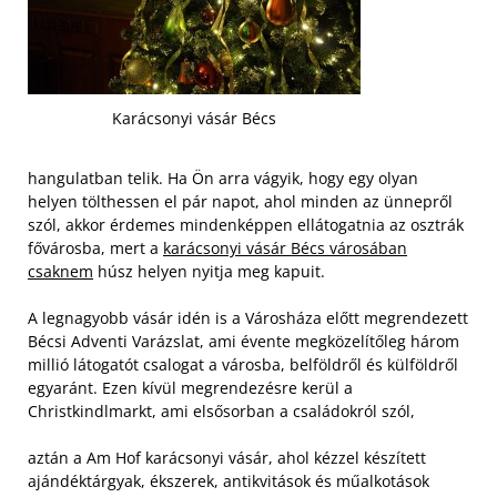
Karácsonyi vásár Bécs
hangulatban telik. Ha Ön arra vágyik, hogy egy olyan
helyen tölthessen el pár napot, ahol minden az ünnepről
szól, akkor érdemes mindenképpen ellátogatnia az osztrák
fővárosba, mert a
karácsonyi vásár Bécs városában
csaknem
húsz helyen nyitja meg kapuit.
A legnagyobb vásár idén is a Városháza előtt megrendezett
Bécsi Adventi Varázslat, ami évente megközelítőleg három
millió látogatót csalogat a városba, belföldről és külföldről
egyaránt. Ezen kívül megrendezésre kerül a
Christkindlmarkt, ami elsősorban a családokról szól,
aztán a Am Hof karácsonyi vásár, ahol kézzel készített
ajándéktárgyak, ékszerek, antikvitások és műalkotások