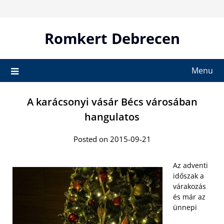
Skip
to
content
Romkert Debrecen
Menu
A karácsonyi vásár Bécs városában
hangulatos
Posted on 2015-09-21
Az adventi
időszak a
várakozás
és már az
ünnepi