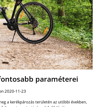
egfontosabb paraméterei
on 2020-11-23
meg a kerékpározás területén az utóbbi években,