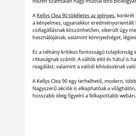
hiszen számtalan nagy múlttal bíró bicikligyár
A
Kellys Clea 90 tökéletes az igényes
, konkrét
a kényelmes, ugyanakkor eredményorientált b
csillagállásnak köszönhetően, sikerült úgy me
használójának, valamint könnyedséget, légies
Ez a néhány kritikus fontosságú tulajdonság 
ritkaságnak számít. A váltók elöl és hátul is 
reagálást, valamint a valódi kihívásoknak való
A Kellys Clea 90 egy terhelhető, modern, több
Nagyszerű akciók is elkaphatóak a világhálón,
hosszabb ideig figyelni a felkapottabb webár