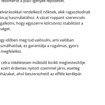
 felismerte a piaci igények fejlődését.
 elvárásokkal rendelkező nőknek, akik ragaszkodnak
icaj használatához. A vázat roppant szerencsés
galkotni, hogy egyszerre kölcsönöz stabilitást a
séget.
egy időben meg tud valósulni, ami valóban
használhatóak, ez garantálja a rugalmas, gyors
 megfelelést.
 célra tökéletesen működő bicikli megtestesítője.
 ezért érdemes nyitott szemmel járni, esetleg
uházakat, ahol beszerezhető az efféle kerékpár.