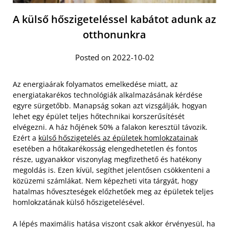
A külső hőszigeteléssel kabátot adunk az
otthonunkra
Posted on 2022-10-02
Az energiaárak folyamatos emelkedése miatt, az
energiatakarékos technológiák alkalmazásának kérdése
egyre sürgetőbb. Manapság sokan azt vizsgálják, hogyan
lehet egy épület teljes hőtechnikai korszerűsítését
elvégezni. A ház hőjének 50% a falakon keresztül távozik.
Ezért a
külső hőszigetelés az épületek homlokzatainak
esetében a hőtakarékosság elengedhetetlen és fontos
része, ugyanakkor viszonylag megfizethető és hatékony
megoldás is. Ezen kívül, segíthet jelentősen csökkenteni a
közüzemi számlákat. Nem képezheti vita tárgyát, hogy
hatalmas hőveszteségek előzhetőek meg az épületek teljes
homlokzatának külső hőszigetelésével.
A lépés maximális hatása viszont csak akkor érvényesül, ha