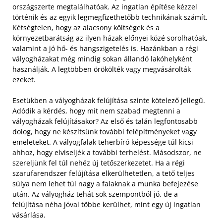
országszerte megtalálhatóak. Az ingatlan építése kézzel
történik és az egyik legmegfizethetőbb technikának számít.
Kétségtelen, hogy az alacsony költségek és a
környezetbarátság az ilyen házak előnyei közé sorolhatóak,
valamint a jó hő- és hangszigetelés is. Hazánkban a régi
vályogházakat még mindig sokan állandó lakóhelyként
használják. A legtöbben örökölték vagy megvásárolták
ezeket.
Esetükben a vályogházak felújítása szinte kötelező jellegű.
Adódik a kérdés, hogy mit nem szabad megtenni a
vályogházak felújításakor? Az első és talán legfontosabb
dolog, hogy ne készítsünk további felépítményeket vagy
emeleteket. A vályogfalak teherbíró képessége túl kicsi
ahhoz, hogy elviseljék a további terhelést. Másodszor, ne
szereljünk fel túl nehéz új tetőszerkezetet. Ha a régi
szarufarendszer felújítása elkerülhetetlen, a tető teljes
súlya nem lehet túl nagy a falaknak a munka befejezése
után. Az vályogház tehát sok szempontból jó, de a
felújítása néha jóval többe kerülhet, mint egy új ingatlan
vásárlása.