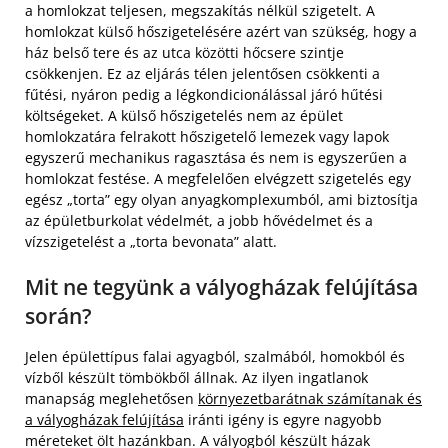
a homlokzat teljesen, megszakítás nélkül szigetelt. A
homlokzat külső hőszigetelésére azért van szükség, hogy a
ház belső tere és az utca közötti hőcsere szintje
csökkenjen. Ez az eljárás télen jelentősen csökkenti a
fűtési, nyáron pedig a légkondicionálással járó hűtési
költségeket. A külső hőszigetelés nem az épület
homlokzatára felrakott hőszigetelő lemezek vagy lapok
egyszerű mechanikus ragasztása és nem is egyszerűen a
homlokzat festése. A megfelelően elvégzett szigetelés egy
egész „torta” egy olyan anyagkomplexumból, ami biztosítja
az épületburkolat védelmét, a jobb hővédelmet és a
vízszigetelést a „torta bevonata” alatt.
Mit ne tegyünk a vályogházak felújítása
során?
Jelen épülettípus falai agyagból, szalmából, homokból és
vízből készült tömbökből állnak. Az ilyen ingatlanok
manapság meglehetősen
környezetbarátnak számítanak és
a vályogházak felújítása
iránti igény is egyre nagyobb
méreteket ölt hazánkban. A vályogból készült házak