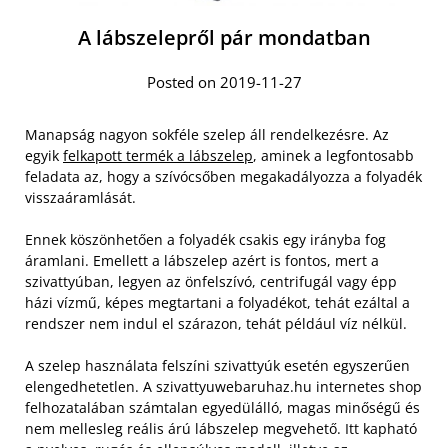
A lábszelepről pár mondatban
Posted on 2019-11-27
Manapság nagyon sokféle szelep áll rendelkezésre. Az
egyik
felkapott termék a lábszelep
, aminek a legfontosabb
feladata az, hogy a szívócsőben megakadályozza a folyadék
visszaáramlását.
Ennek köszönhetően a folyadék csakis egy irányba fog
áramlani. Emellett a lábszelep azért is fontos, mert a
szivattyúban, legyen az önfelszívó, centrifugál vagy épp
házi vízmű, képes megtartani a folyadékot, tehát ezáltal a
rendszer nem indul el szárazon, tehát például víz nélkül.
A szelep használata felszíni szivattyúk esetén egyszerűen
elengedhetetlen. A szivattyuwebaruhaz.hu internetes shop
felhozatalában számtalan egyedülálló, magas minőségű és
nem mellesleg reális árú lábszelep megvehető. Itt kapható