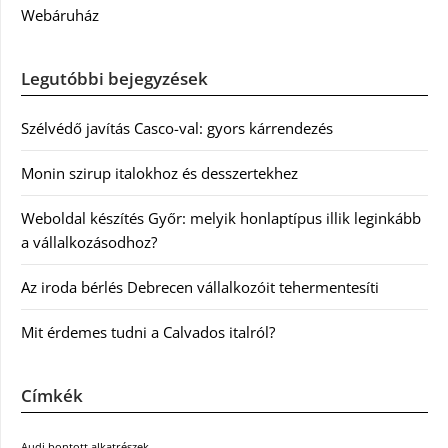
Webáruház
Legutóbbi bejegyzések
Szélvédő javítás Casco-val: gyors kárrendezés
Monin szirup italokhoz és desszertekhez
Weboldal készítés Győr: melyik honlaptípus illik leginkább
a vállalkozásodhoz?
Az iroda bérlés Debrecen vállalkozóit tehermentesíti
Mit érdemes tudni a Calvados italról?
Címkék
Audi bontott alkatrészek