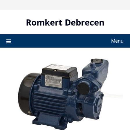
Skip
to
content
Romkert Debrecen
Menu