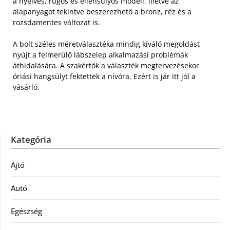
a nyelves, rugós és ellensúlyos modell, illetve az
alapanyagot tekintve beszerezhető a bronz, réz és a
rozsdamentes változat is.
A bolt széles méretválasztéka mindig kiváló megoldást
nyújt a felmerülő lábszelep alkalmazási problémák
áthidalására. A szakértők a választék megtervezésekor
óriási hangsúlyt fektettek a nívóra. Ezért is jár itt jól a
vásárló.
Kategória
Ajtó
Autó
Egészség