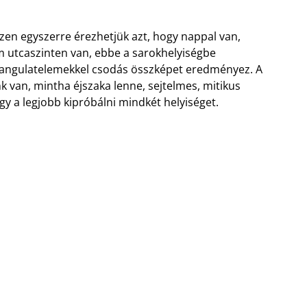
szen egyszerre érezhetjük azt, hogy nappal van,
m utcaszinten van, ebbe a sarokhelyiségbe
 hangulatelemekkel csodás összképet eredményez. A
 van, mintha éjszaka lenne, sejtelmes, mitikus
így a legjobb kipróbálni mindkét helyiséget.