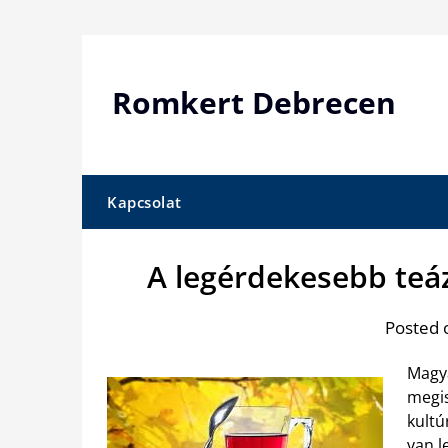
Skip
to
content
Romkert Debrecen
Kapcsolat
A legérdekesebb teá
Posted 
Magya
megis
kultú
van l