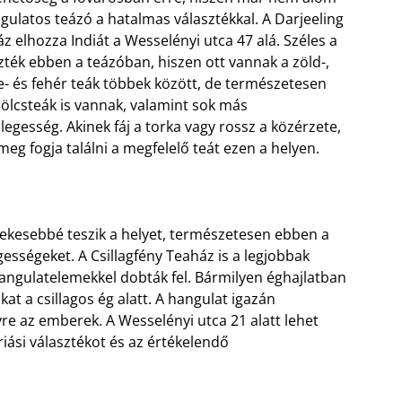
gulatos teázó a hatalmas választékkal. A Darjeeling
z elhozza Indiát a Wesselényi utca 47 alá. Széles a
zték ebben a teázóban, hiszen ott vannak a zöld-,
e- és fehér teák többek között, de természetesen
lcsteák is vannak, valamint sok más
legesség. Akinek fáj a torka vagy rossz a közérzete,
 meg fogja találni a megfelelő teát ezen a helyen.
dekesebbé teszik a helyet, természetesen ebben a
ességeket. A Csillagfény Teaház is a legjobbak
angulatelemekkel dobták fel. Bármilyen éghajlatban
t a csillagos ég alatt. A hangulat igazán
yre az emberek. A Wesselényi utca 21 alatt lehet
riási választékot és az értékelendő