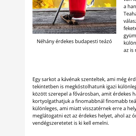
a han
Teahá
válas
feket
gyümö
Néhány érdekes budapesti teázó
külön
az is
Egy sarkot a kávénak szenteltek, ami még ér
tekintetben is megkóstolhatunk igazi különleg
között szerepel a fővárosban, amit érdekes h
kortyolgathatjuk a finomabbnál finomabb teáka
különleges, ami miatt visszatérnek erre a hel
meglátogatni ezt az érdekes helyet, ahol az ó
vendégszeretetet is ki kell emelni.