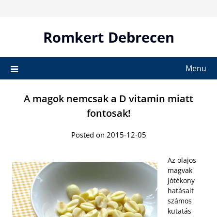
Skip
to
content
Romkert Debrecen
Menu
A magok nemcsak a D vitamin miatt
fontosak!
Posted on 2015-12-05
Az olajos
magvak
jótékony
hatásait
számos
kutatás