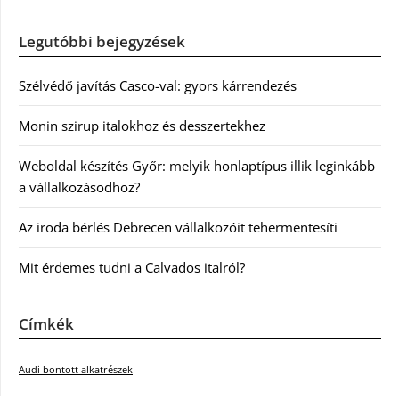
Legutóbbi bejegyzések
Szélvédő javítás Casco-val: gyors kárrendezés
Monin szirup italokhoz és desszertekhez
Weboldal készítés Győr: melyik honlaptípus illik leginkább
a vállalkozásodhoz?
Az iroda bérlés Debrecen vállalkozóit tehermentesíti
Mit érdemes tudni a Calvados italról?
Címkék
Audi bontott alkatrészek