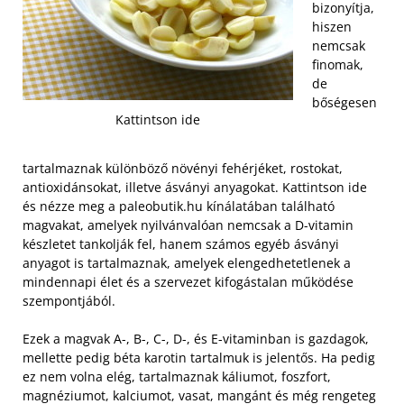
bizonyítja,
hiszen
nemcsak
finomak,
de
bőségesen
Kattintson ide
tartalmaznak különböző növényi fehérjéket, rostokat,
antioxidánsokat, illetve ásványi anyagokat. Kattintson ide
és nézze meg a paleobutik.hu kínálatában található
magvakat, amelyek nyilvánvalóan nemcsak a D-vitamin
készletet tankolják fel, hanem számos egyéb ásványi
anyagot is tartalmaznak, amelyek elengedhetetlenek a
mindennapi élet és a szervezet kifogástalan működése
szempontjából.
Ezek a magvak A-, B-, C-, D-, és E-vitaminban is gazdagok,
mellette pedig béta karotin tartalmuk is jelentős. Ha pedig
ez nem volna elég, tartalmaznak káliumot, foszfort,
magnéziumot, kalciumot, vasat, mangánt és még rengeteg