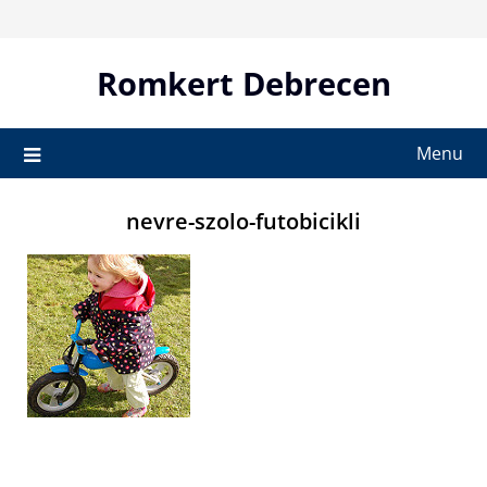
Skip
to
content
Romkert Debrecen
Menu
nevre-szolo-futobicikli