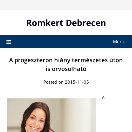
Skip
to
content
Romkert Debrecen
Menu
A progeszteron hiány természetes úton
is orvosolható
Posted on 2015-11-05
A