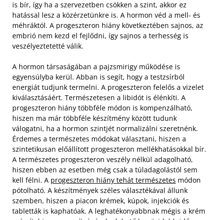
is bír, így ha a szervezetben csökken a szint, akkor ez
hatással lesz a közérzetünkre is. A hormon véd a mell- és
méhráktól. A progeszteron hiány következtében sajnos, az
embrió nem kezd el fejlődni, így sajnos a terhesség is
veszélyeztetetté válik.
A hormon társaságában a pajzsmirigy működése is
egyensúlyba kerül. Abban is segít, hogy a testzsírból
energiát tudjunk termelni. A progeszteron felelős a vizelet
kiválasztásáért. Természetesen a libidót is élénkíti. A
progeszteron hiány többféle módon is kompenzálható,
hiszen ma már többféle készítmény között tudunk
válogatni, ha a hormon szintjét normalizálni szeretnénk.
Érdemes a természetes módokat választani, hiszen a
szintetikusan előállított progeszteron mellékhatásokkal bír.
A természetes progeszteron veszély nélkül adagolható,
hiszen ebben az esetben még csak a túladagolástól sem
kell félni. A
progeszteron hiány tehát természetes
módon
pótolható. A készítmények széles választékával állunk
szemben, hiszen a piacon krémek, kúpok, injekciók és
tabletták is kaphatóak. A leghatékonyabbnak mégis a krém