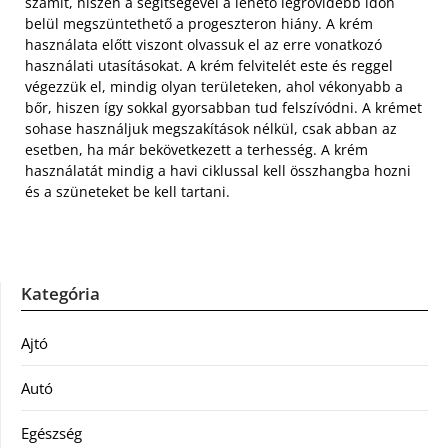
számít, hiszen a segítségével a lehető legrövidebb időn
belül megszüntethető a progeszteron hiány. A krém
használata előtt viszont olvassuk el az erre vonatkozó
használati utasításokat. A krém felvitelét este és reggel
végezzük el, mindig olyan területeken, ahol vékonyabb a
bőr, hiszen így sokkal gyorsabban tud felszívódni. A krémet
sohase használjuk megszakítások nélkül, csak abban az
esetben, ha már bekövetkezett a terhesség. A krém
használatát mindig a havi ciklussal kell összhangba hozni
és a szüneteket be kell tartani.
Kategória
Ajtó
Autó
Egészség