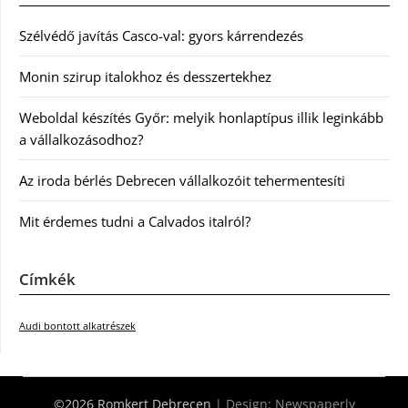
Szélvédő javítás Casco-val: gyors kárrendezés
Monin szirup italokhoz és desszertekhez
Weboldal készítés Győr: melyik honlaptípus illik leginkább
a vállalkozásodhoz?
Az iroda bérlés Debrecen vállalkozóit tehermentesíti
Mit érdemes tudni a Calvados italról?
Címkék
Audi bontott alkatrészek
©2026 Romkert Debrecen
| Design:
Newspaperly