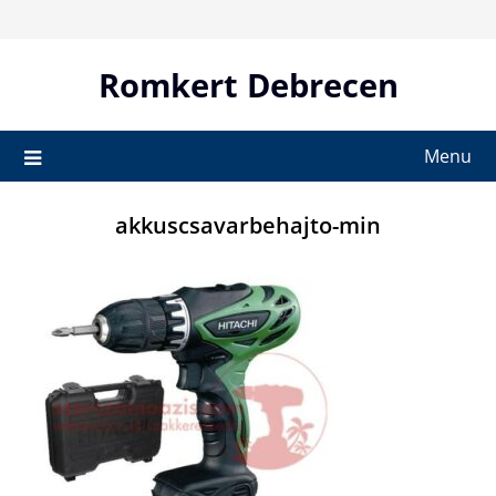
Skip
to
content
Romkert Debrecen
Menu
akkuscsavarbehajto-min