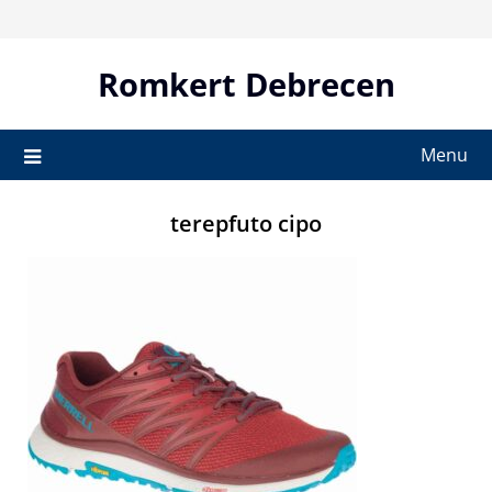
Skip
to
content
Romkert Debrecen
Menu
terepfuto cipo