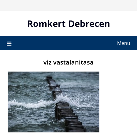
Skip
to
content
Romkert Debrecen
Menu
viz vastalanitasa