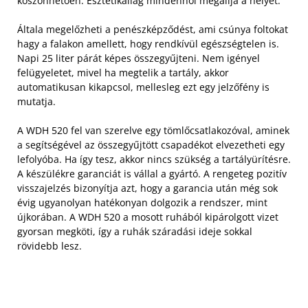
köszönhetően. Esztétikailag mindenhol megállja a helyét.
Általa megelőzheti a penészképződést, ami csúnya foltokat
hagy a falakon amellett, hogy rendkívül egészségtelen is.
Napi 25 liter párát képes összegyűjteni. Nem igényel
felügyeletet, mivel ha megtelik a tartály, akkor
automatikusan kikapcsol, mellesleg ezt egy jelzőfény is
mutatja.
A WDH 520 fel van szerelve egy tömlőcsatlakozóval, aminek
a segítségével az összegyűjtött csapadékot elvezetheti egy
lefolyóba. Ha így tesz, akkor nincs szükség a tartályürítésre.
A készülékre garanciát is vállal a gyártó. A rengeteg pozitív
visszajelzés bizonyítja azt, hogy a garancia után még sok
évig ugyanolyan hatékonyan dolgozik a rendszer, mint
újkorában. A WDH 520 a mosott ruhából kipárolgott vizet
gyorsan megköti, így a ruhák száradási ideje sokkal
rövidebb lesz.