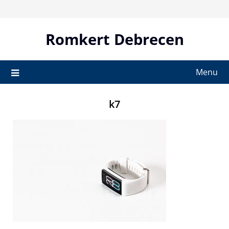
Skip
to
content
Romkert Debrecen
Menu
k7