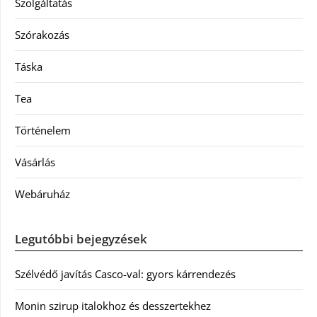
Szolgáltatás
Szórakozás
Táska
Tea
Történelem
Vásárlás
Webáruház
Legutóbbi bejegyzések
Szélvédő javítás Casco-val: gyors kárrendezés
Monin szirup italokhoz és desszertekhez