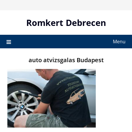
Skip
to
content
Romkert Debrecen
Menu
auto atvizsgalas Budapest