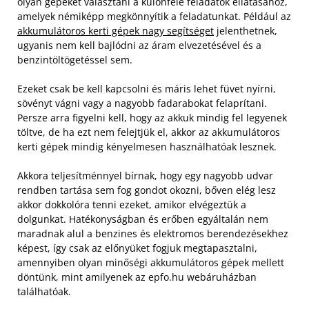
olyan gépeket választani a különféle feladatok ellátásához,
amelyek némiképp megkönnyítik a feladatunkat. Például az
akkumulátoros kerti gépek nagy segítséget
jelenthetnek,
ugyanis nem kell bajlódni az áram elvezetésével és a
benzintöltögetéssel sem.
Ezeket csak be kell kapcsolni és máris lehet füvet nyírni,
sövényt vágni vagy a nagyobb fadarabokat felaprítani.
Persze arra figyelni kell, hogy az akkuk mindig fel legyenek
töltve, de ha ezt nem felejtjük el, akkor az akkumulátoros
kerti gépek mindig kényelmesen használhatóak lesznek.
Akkora teljesítménnyel bírnak, hogy egy nagyobb udvar
rendben tartása sem fog gondot okozni, bőven elég lesz
akkor dokkolóra tenni ezeket, amikor elvégeztük a
dolgunkat. Hatékonyságban és erőben egyáltalán nem
maradnak alul a benzines és elektromos berendezésekhez
képest, így csak az előnyüket fogjuk megtapasztalni,
amennyiben olyan minőségi akkumulátoros gépek mellett
döntünk, mint amilyenek az epfo.hu webáruházban
találhatóak.