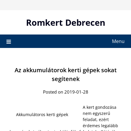
Skip
to
content
Romkert Debrecen
Menu
Az akkumulátorok kerti gépek sokat
segítenek
Posted on 2019-01-28
A kert gondozása
nem egyszerű
Akkumulátoros kerti gépek
feladat, ezért
érdemes legalább