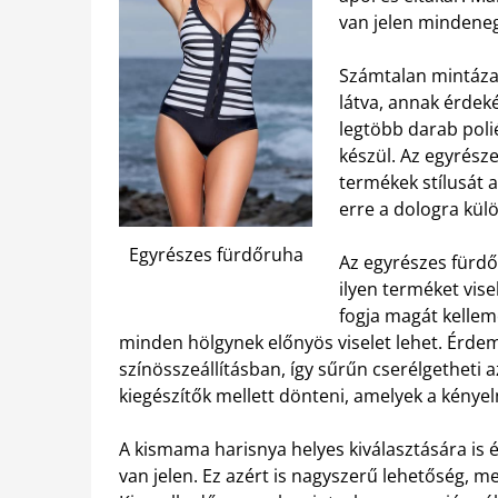
van jelen mindeneg
Számtalan mintázat
látva, annak érde
legtöbb darab poli
készül. Az egyrész
termékek stílusát a
erre a dologra kül
Egyrészes fürdőruha
Az egyrészes fürdő
ilyen terméket vis
fogja magát kellem
minden hölgynek előnyös viselet lehet. Érdem
színösszeállításban, így sűrűn cserélgetheti
kiegészítők mellett dönteni, amelyek a kénye
A kismama harisnya helyes kiválasztására is
van jelen. Ez azért is nagyszerű lehetőség, m