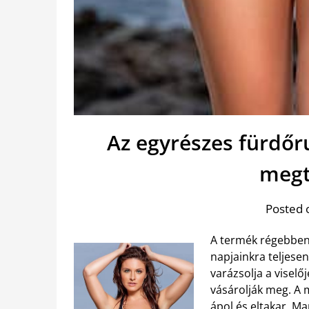
Az egyrészes fürdő
megt
Posted 
A termék régebben 
napjainkra teljese
varázsolja a viselő
vásárolják meg. A m
ápol és eltakar. 