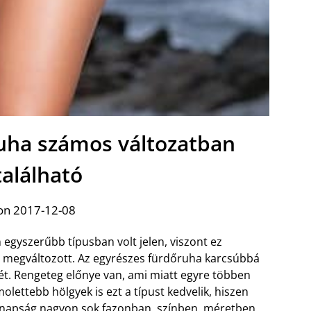
ruha számos változatban
alálható
on 2017-12-08
egyszerűbb típusban volt jelen, viszont ez
n megváltozott. Az egyrészes fürdőruha karcsúbbá
jét. Rengeteg előnye van, ami miatt egyre többen
olettebb hölgyek is ezt a típust kedvelik, hiszen
Manapság nagyon sok fazonban, színben, méretben