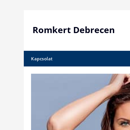
Skip
to
content
Romkert Debrecen
Kapcsolat