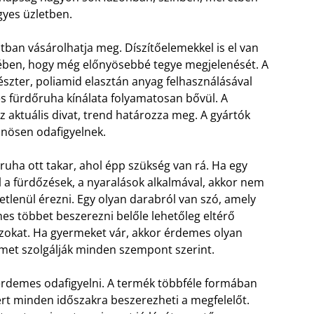
yes üzletben.
ban vásárolhatja meg. Díszítőelemekkel is el van
kében, hogy még előnyösebbé tegye megjelenését. A
észter, poliamid elasztán anyag felhasználásával
es fürdőruha kínálata folyamatosan bővül. A
z aktuális divat, trend határozza meg. A gyártók
önösen odafigyelnek.
ruha ott takar, ahol épp szükség van rá. Ha egy
el a fürdőzések, a nyaralások alkalmával, akkor nem
etlenül érezni. Egy olyan darabról van szó, amely
es többet beszerezni belőle lehetőleg eltérő
 azokat. Ha gyermeket vár, akkor érdemes olyan
lmet szolgálják minden szempont szerint.
 érdemes odafigyelni. A termék többféle formában
ert minden időszakra beszerezheti a megfelelőt.