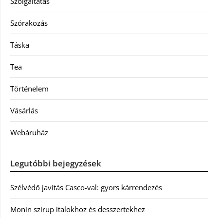
Szolgáltatás
Szórakozás
Táska
Tea
Történelem
Vásárlás
Webáruház
Legutóbbi bejegyzések
Szélvédő javítás Casco-val: gyors kárrendezés
Monin szirup italokhoz és desszertekhez