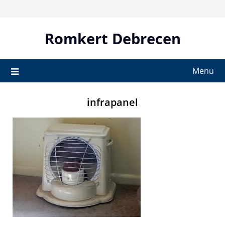
Skip
to
content
Romkert Debrecen
Menu
infrapanel