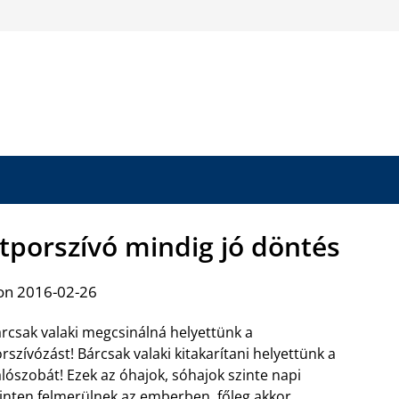
tporszívó mindig jó döntés
on 2016-02-26
rcsak valaki megcsinálná helyettünk a
rszívózást! Bárcsak valaki kitakarítani helyettünk a
lószobát! Ezek az óhajok, sóhajok szinte napi
inten felmerülnek az emberben, főleg akkor,