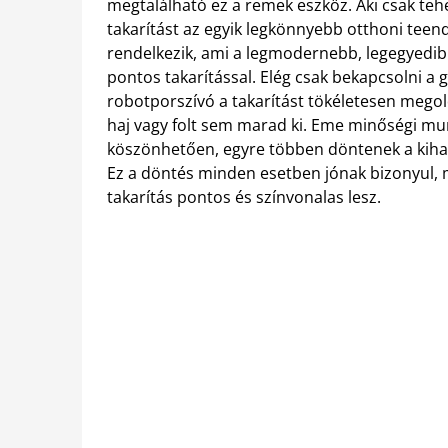
megtalálható ez a remek eszköz. Aki csak tehe
takarítást az egyik legkönnyebb otthoni teen
rendelkezik, ami a legmodernebb, legegyedibb
pontos takarítással. Elég csak bekapcsolni a gé
robotporszívó a takarítást tökéletesen mego
haj vagy folt sem marad ki. Eme minőségi m
köszönhetően, egyre többen döntenek a kiha
Ez a döntés minden esetben jónak bizonyul, 
takarítás pontos és színvonalas lesz.