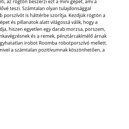
ti, az rögtön beszerzi ezt a mini gépet, ami a
dővé teszi. Számtalan olyan tulajdonsággal
 porszívót is háttérbe szorítja. Kezdjük rögtön a
pet és pillanatok alatt világossá válik, hogy a
ldja, hiszen egyetlen egy darab morzsa, porszem,
unkavégzésnek és a remek, pénztárcakímélő árnak
gyhatatlan irobot Roomba robotporszívó mellett.
mivel a számtalan pozitívumnak köszönhetően, a