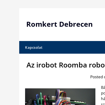
Skip
to
content
Romkert Debrecen
Kapcsolat
Az irobot Roomba robo
Posted 
Bá
po
há
sz