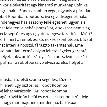
ikor a takarítást egy kimerítő munkanap után kell
gcsinálni. Ennek azonban vége, ugyanis a páratlan
obot Roomba robotporszívó egyediségének hála,
ndenegyes háziasszony fellélegezhet, ugyanis el
het felejteni a nehéz porszívót, a sokszor nem elég
ecíz seprűt és úgy együtt az egész takarítást. Miért?
ért, mert a remek eszköznek köszönhetően, búcsút
het inteni a hosszú, fárasztó takarításnak. Eme
tolhatatlan termék olyan lehetőségeket garantál,
elyek sokszor túlszárnyalják a porszívót is, ezért
al már a robotporszívó élvezi az első helyet a
artásban az első számú segédeszköznek,
m lehet. Egy biztos, az irobot Roomba
 lehet varázsolni. Az irobot Roomba
gát rövid időn belül és ezt a szintet hosszú ideig
 meg, hogy már majdnem minden háztartásban