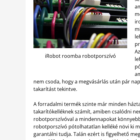
am
me
ir
mi
le
pr
Az
iRobot roomba robotporszívó
le
pó
am
nem csoda, hogy a megvásárlás után pár napp
takarítást tekintve.
A forradalmi termék szinte már minden házt
takarítókelléknek számít, amiben csalódni ne
robotporszívóval a mindennapokat könnyebbé
robotporszívó pótolhatatlan kelléké növi ki ma
garantálni tudja. Talán ezért is figyelhető