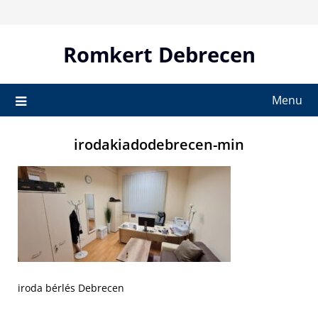
Skip
to
content
Romkert Debrecen
Menu
irodakiadodebrecen-min
iroda bérlés Debrecen