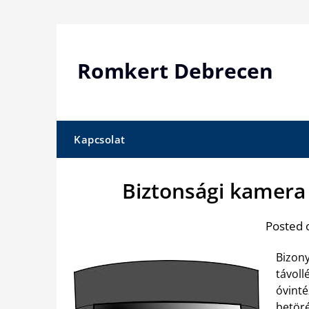
Skip
to
content
Romkert Debrecen
Kapcsolat
Biztonsági kamera
Posted 
Bizony
távoll
óvinté
betöré