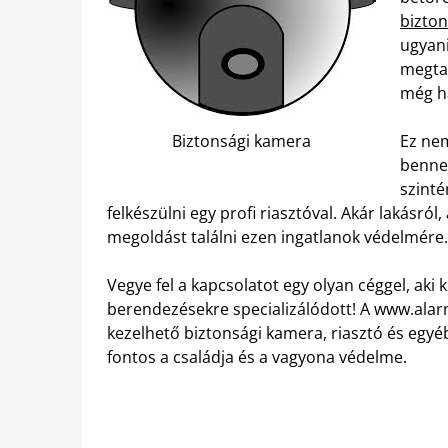
bizton
ugyani
megtal
még ha
Biztonsági kamera
Ez nem
benne 
szinté
felkészülni egy profi riasztóval. Akár lakásról
megoldást találni ezen ingatlanok védelmére.
Vegye fel a kapcsolatot egy olyan céggel, aki 
berendezésekre specializálódott! A www.ala
kezelhető biztonsági kamera, riasztó és egy
fontos a családja és a vagyona védelme.