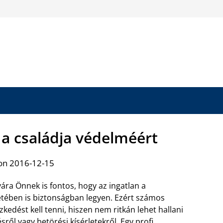
 a családja védelméért
on 2016-12-15
ára Önnek is fontos, hogy az ingatlan a
étében is biztonságban legyen. Ezért számos
zkedést kell tenni, hiszen nem ritkán lehet hallani
sről vagy betörési kísérletekről. Egy
profi