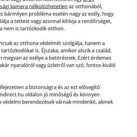
sági kamera nélkülözhetetlen
az otthonából,
s bármilyen probléma esetén nagy az esély, hogy
álja a tettest vagy azonnal kihívja a rendőrséget,
 nem is tartózkodik otthon.
csak az otthona védelmét szolgálja, hanem a
tartózkodókat is. Éjszaka, amikor alszik a család,
n megvan az esélye a betörésnek. Ezért érdemes
, akár nyaralóról vagy üzletről van szó, fontos kiváló
kifejezetten a biztonságra és az ezt elősegítő
rmdirect.hu oldalon jó minőségű és könnyen
éb védelmi berendezések várnak mindenkit, akinek