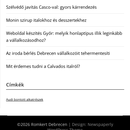
Szélvédő javítás Casco-val: gyors kárrendezés
Monin szirup italokhoz és desszertekhez
Weboldal készítés Győr: melyik honlaptípus illik leginkább
a vállalkozásodhoz?
Az iroda bérlés Debrecen vállalkozóit tehermentesíti
Mit érdemes tudni a Calvados italról?
Címkék
Audi bontott alkatrészek
©2026 Romkert Debrecen
| Design:
Newspaperly
WordPress Theme