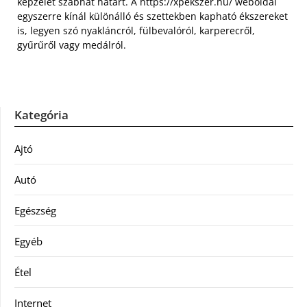
képzelet szabhat határt. A https://xpekszer.hu/ weboldal
egyszerre kínál különálló és szettekben kapható ékszereket
is, legyen szó nyakláncról, fülbevalóról, karperecről,
gyűrűről vagy medálról.
Kategória
Ajtó
Autó
Egészség
Egyéb
Étel
Internet