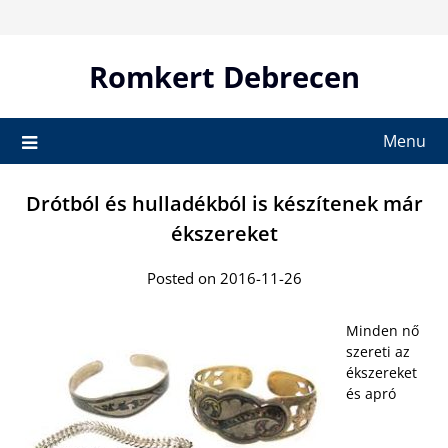
Skip
to
content
Romkert Debrecen
Menu
Drótból és hulladékból is készítenek már
ékszereket
Posted on 2016-11-26
Minden nő
szereti az
ékszereket
és apró