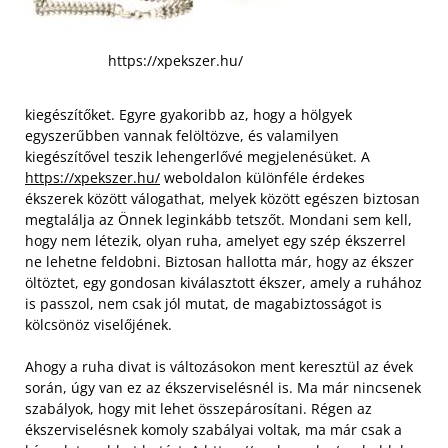
https://xpekszer.hu/
kiegészítőket. Egyre gyakoribb az, hogy a hölgyek
egyszerűbben vannak felöltözve, és valamilyen
kiegészítővel teszik lehengerlővé megjelenésüket. A
https://xpekszer.hu/
weboldalon különféle érdekes
ékszerek között válogathat, melyek között egészen biztosan
megtalálja az Önnek leginkább tetszőt. Mondani sem kell,
hogy nem létezik, olyan ruha, amelyet egy szép ékszerrel
ne lehetne feldobni. Biztosan hallotta már, hogy az ékszer
öltöztet, egy gondosan kiválasztott ékszer, amely a ruhához
is passzol, nem csak jól mutat, de magabiztosságot is
kölcsönöz viselőjének.
Ahogy a ruha divat is változásokon ment keresztül az évek
során, úgy van ez az ékszerviselésnél is. Ma már nincsenek
szabályok, hogy mit lehet összepárosítani. Régen az
ékszerviselésnek komoly szabályai voltak, ma már csak a