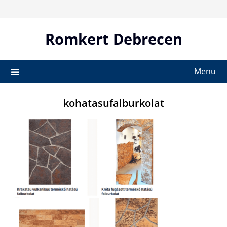
Skip
to
content
Romkert Debrecen
Menu
kohatasufalburkolat