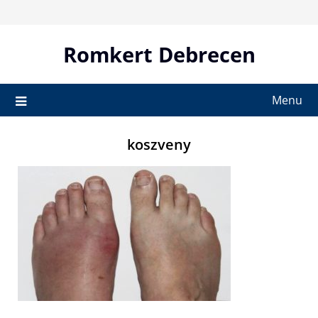
Skip
to
content
Romkert Debrecen
Menu
koszveny