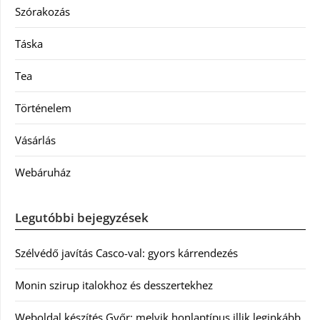
Szórakozás
Táska
Tea
Történelem
Vásárlás
Webáruház
Legutóbbi bejegyzések
Szélvédő javítás Casco-val: gyors kárrendezés
Monin szirup italokhoz és desszertekhez
Weboldal készítés Győr: melyik honlaptípus illik leginkább