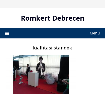
Skip
to
content
Romkert Debrecen
Menu
kiallitasi standok