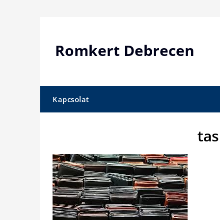
Skip
to
content
Romkert Debrecen
Kapcsolat
ta