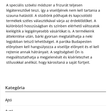
A speciális szövési módszer a frizurát teljesen
légáteresztővé teszi, így a viselőjének nem kell tartania a
szauna-hatástól. A stúdiónk póthajak és kapcsolódó
termékek széles választékával várja az érdeklődőket. A
különböző hosszúságban és színben elérhető változatok
kielégítik a legigényesebb vásárlókat is. A termékeink
áttekintése után, bárki gyorsan megtalálhatja a neki
legjobban tetsző lehetőséget. A paróka Budapesten
előnyösen kell hangsúlyozza a viselője előnyeit és el kell
rejtenie annak hátrányait. A segítségével Ön is
megváltoztathatja a megjelenését és kísérletezhet a
stílusokkal anélkül, hogy károsítaná a saját fürtjeit.
Kategória
Ajtó