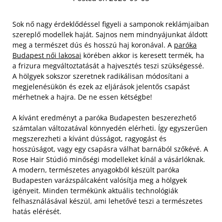
Sok nő nagy érdeklődéssel figyeli a samponok reklámjaiban
szereplő modellek haját. Sajnos nem mindnyájunkat áldott
meg a természet dús és hosszú haj koronával. A
paróka
Budapest női lakosai
körében akkor is keresett termék, ha
a frizura megváltoztatását a hajvesztés teszi szükségessé.
A hölgyek sokszor szeretnek radikálisan módosítani a
megjelenésükön és ezek az eljárások jelentős csapást
mérhetnek a hajra. De ne essen kétségbe!
A kívánt eredményt a paróka Budapesten beszerezhető
számtalan változatával könnyedén elérheti. Így egyszerűen
megszerezheti a kívánt dússágot, ragyogást és
hosszúságot, vagy egy csapásra válhat barnából szőkévé. A
Rose Hair Stúdió minőségi modelleket kínál a vásárlóknak.
A modern, természetes anyagokból készült paróka
Budapesten varázspálcaként valósítja meg a hölgyek
igényeit. Minden termékünk aktuális technológiák
felhasználásával készül, ami lehetővé teszi a természetes
hatás elérését.