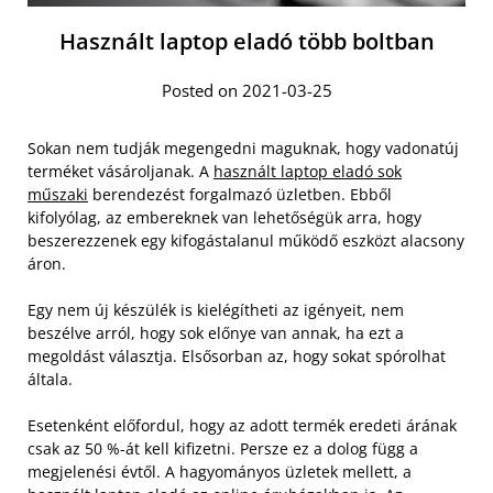
Használt laptop eladó több boltban
Posted on 2021-03-25
Sokan nem tudják megengedni maguknak, hogy vadonatúj
terméket vásároljanak. A
használt laptop eladó sok
műszaki
berendezést forgalmazó üzletben. Ebből
kifolyólag, az embereknek van lehetőségük arra, hogy
beszerezzenek egy kifogástalanul működő eszközt alacsony
áron.
Egy nem új készülék is kielégítheti az igényeit, nem
beszélve arról, hogy sok előnye van annak, ha ezt a
megoldást választja. Elsősorban az, hogy sokat spórolhat
általa.
Esetenként előfordul, hogy az adott termék eredeti árának
csak az 50 %-át kell kifizetni. Persze ez a dolog függ a
megjelenési évtől. A hagyományos üzletek mellett, a