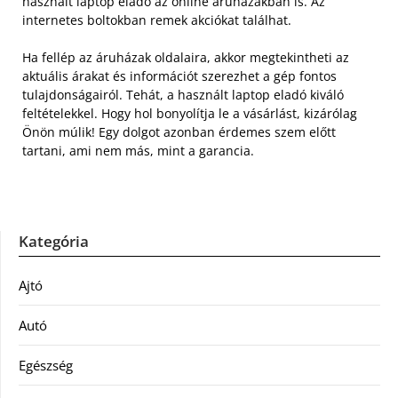
használt laptop eladó az online áruházakban is. Az
internetes boltokban remek akciókat találhat.
Ha fellép az áruházak oldalaira, akkor megtekintheti az
aktuális árakat és információt szerezhet a gép fontos
tulajdonságairól. Tehát, a használt laptop eladó kiváló
feltételekkel. Hogy hol bonyolítja le a vásárlást, kizárólag
Önön múlik! Egy dolgot azonban érdemes szem előtt
tartani, ami nem más, mint a garancia.
Kategória
Ajtó
Autó
Egészség