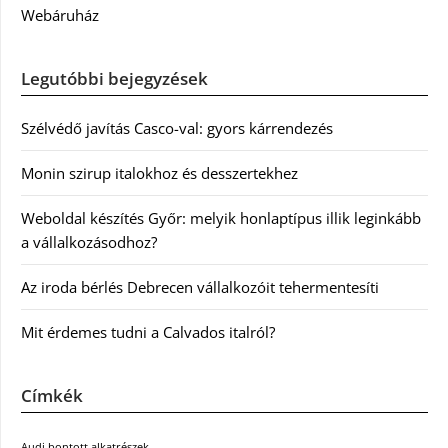
Webáruház
Legutóbbi bejegyzések
Szélvédő javítás Casco-val: gyors kárrendezés
Monin szirup italokhoz és desszertekhez
Weboldal készítés Győr: melyik honlaptípus illik leginkább
a vállalkozásodhoz?
Az iroda bérlés Debrecen vállalkozóit tehermentesíti
Mit érdemes tudni a Calvados italról?
Címkék
Audi bontott alkatrészek