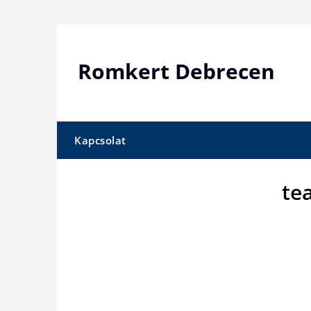
Skip
to
content
Romkert Debrecen
Kapcsolat
te