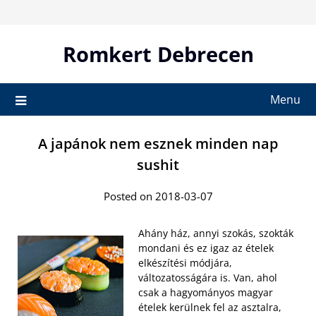
Skip
to
content
Romkert Debrecen
Menu
A japánok nem esznek minden nap
sushit
Posted on 2018-03-07
Ahány ház, annyi szokás, szokták
mondani és ez igaz az ételek
elkészítési módjára,
változatosságára is. Van, ahol
csak a hagyományos magyar
ételek kerülnek fel az asztalra,