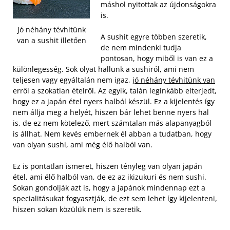
máshol nyitottak az újdonságokra
is.
Jó néhány tévhitünk
A sushit egyre többen szeretik,
van a sushit illetően
de nem mindenki tudja
pontosan, hogy miből is van ez a
különlegesség. Sok olyat hallunk a sushiról, ami nem
teljesen vagy egyáltalán nem igaz,
jó néhány tévhitünk van
erről a szokatlan ételről. Az egyik, talán leginkább elterjedt,
hogy ez a japán étel nyers halból készül.
Ez a kijelentés így
nem állja meg a helyét, hiszen bár lehet benne nyers hal
is, de ez nem kötelező, mert számtalan más alapanyagból
is állhat. Nem kevés embernek él abban a tudatban, hogy
van olyan sushi, ami még élő halból van.
Ez is pontatlan ismeret, hiszen tényleg van olyan japán
étel, ami élő halból van, de ez az ikizukuri és nem sushi.
Sokan gondolják azt is, hogy a japánok mindennap ezt a
specialitásukat fogyasztják, de ezt sem lehet így kijelenteni,
hiszen sokan közülük nem is szeretik.