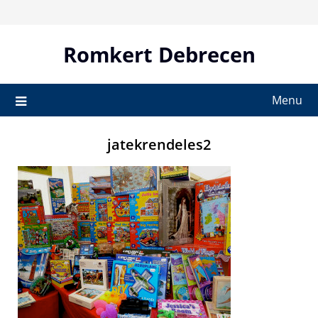
Skip
to
content
Romkert Debrecen
Menu
jatekrendeles2