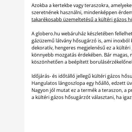
Azokba a kertekbe vagy teraszokra, amelyeke
szeretnének használni, mindenképpen érdemes 
takarékosabb üzemeltetésű a kültéri gázos 
A globero.hu webáruház készletében fellelhet
gázüzemű látvány hősugárzó is, ami inoxból k
dekoratív, hengeres megjelenésű ez a kültéri 
könnyebb mozgatás érdekében. Bár magas, még
köszönhetően a beépített borulásérzékelőne
Időjárás- és időtálló jellegű kültéri gázos hő
Hangulatos lángoszlopa egy hőálló, edzett ü
Nagyon jól mutat ez a termék a teraszon, a pra
a kültéri gázos hősugárzót választani, ha igazi