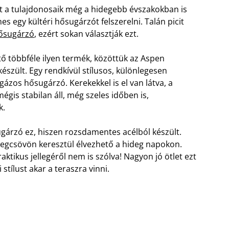
t a tulajdonosaik még a hidegebb évszakokban is
egy kültéri hősugárzót felszerelni. Talán picit
hősugárzó
, ezért sokan választják ezt.
ő többféle ilyen termék, közöttük az Aspen
észült. Egy rendkívül stílusos, különlegesen
gázos hősugárzó. Kerekekkel is el van látva, a
is stabilan áll, még szeles időben is,
k.
sugárzó ez, hiszen rozsdamentes acélból készült.
vegcsövön keresztül élvezhető a hideg napokon.
ktikus jellegéről nem is szólva! Nagyon jó ötlet ezt
 stílust akar a teraszra vinni.