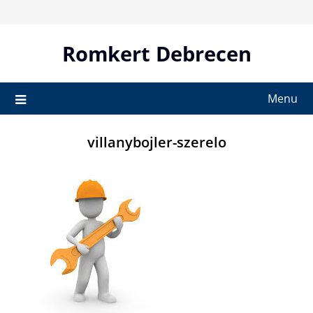
Skip
to
content
Romkert Debrecen
Menu
villanybojler-szerelo