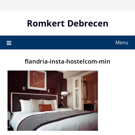
Skip
to
content
Romkert Debrecen
Menu
flandria-insta-hostelcom-min