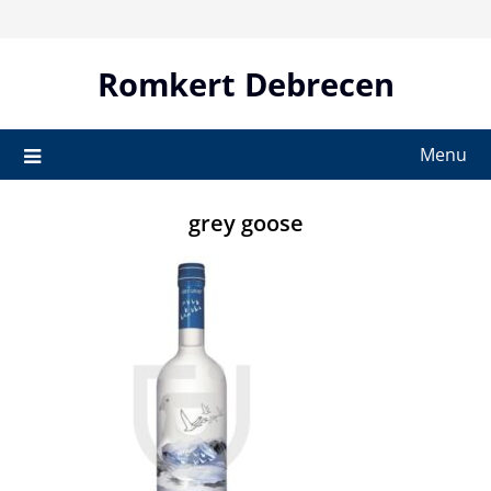
Skip
to
content
Romkert Debrecen
Menu
grey goose