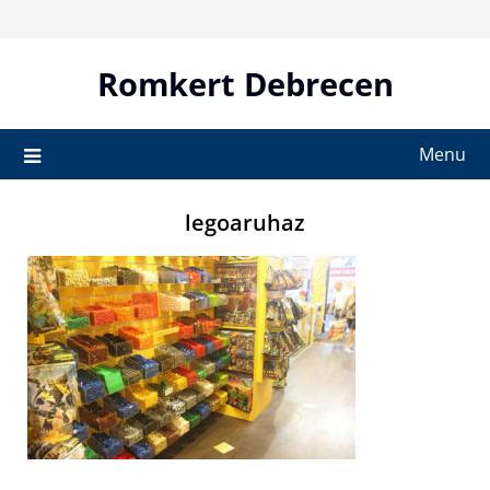
Skip
to
content
Romkert Debrecen
Menu
legoaruhaz