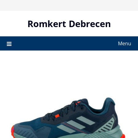
Skip
to
content
Romkert Debrecen
Menu