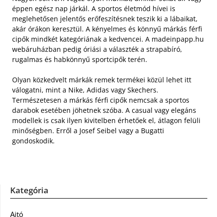
éppen egész nap járkál. A sportos életmód hívei is
meglehetősen jelentős erőfeszítésnek teszik ki a lábaikat,
akár órákon keresztül.
A kényelmes és könnyű márkás férfi
cipők mindkét kategóriának a kedvencei. A madeinpapp.hu
webáruházban pedig óriási a választék a strapabíró,
rugalmas és habkönnyű sportcipők terén.
Olyan közkedvelt márkák remek termékei közül lehet itt
válogatni, mint a Nike, Adidas vagy Skechers.
Természetesen a márkás férfi cipők nemcsak a sportos
darabok esetében jöhetnek szóba. A casual vagy elegáns
modellek is csak ilyen kivitelben érhetőek el, átlagon felüli
minőségben. Erről a Josef Seibel vagy a Bugatti
gondoskodik.
Kategória
Ajtó