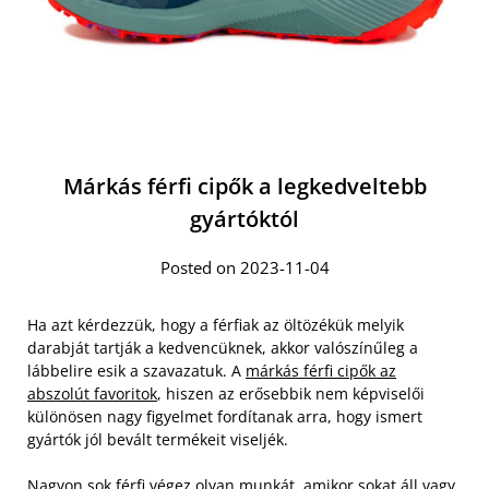
Márkás férfi cipők a legkedveltebb
gyártóktól
Posted on 2023-11-04
Ha azt kérdezzük, hogy a férfiak az öltözékük melyik
darabját tartják a kedvencüknek, akkor valószínűleg a
lábbelire esik a szavazatuk. A
márkás férfi cipők az
abszolút favoritok
, hiszen az erősebbik nem képviselői
különösen nagy figyelmet fordítanak arra, hogy ismert
gyártók jól bevált termékeit viseljék.
Nagyon sok férfi végez olyan munkát, amikor sokat áll vagy