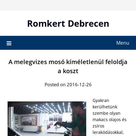
Skip
to
content
Romkert Debrecen
Menu
A melegvizes mosó kíméletlenül feloldja
a koszt
Posted on 2016-12-26
Gyakran
kerülhetünk
szembe olyan
makacs olajos és
zsíros
lerakódásokkal,