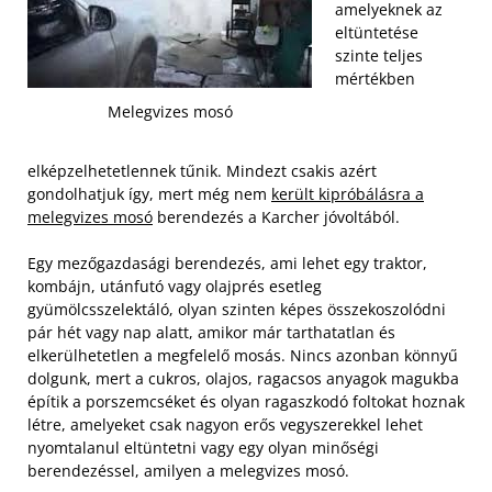
amelyeknek az
eltüntetése
szinte teljes
mértékben
Melegvizes mosó
elképzelhetetlennek tűnik. Mindezt csakis azért
gondolhatjuk így, mert még nem
került kipróbálásra a
melegvizes mosó
berendezés a Karcher jóvoltából.
Egy mezőgazdasági berendezés, ami lehet egy traktor,
kombájn, utánfutó vagy olajprés esetleg
gyümölcsszelektáló, olyan szinten képes összekoszolódni
pár hét vagy nap alatt, amikor már tarthatatlan és
elkerülhetetlen a megfelelő mosás. Nincs azonban könnyű
dolgunk, mert a cukros, olajos, ragacsos anyagok magukba
építik a porszemcséket és olyan ragaszkodó foltokat hoznak
létre, amelyeket csak nagyon erős vegyszerekkel lehet
nyomtalanul eltüntetni vagy egy olyan minőségi
berendezéssel, amilyen a melegvizes mosó.