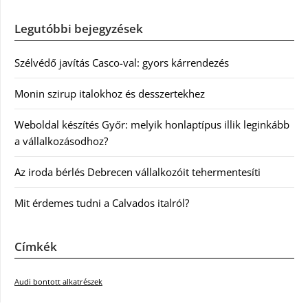
Legutóbbi bejegyzések
Szélvédő javítás Casco-val: gyors kárrendezés
Monin szirup italokhoz és desszertekhez
Weboldal készítés Győr: melyik honlaptípus illik leginkább
a vállalkozásodhoz?
Az iroda bérlés Debrecen vállalkozóit tehermentesíti
Mit érdemes tudni a Calvados italról?
Címkék
Audi bontott alkatrészek