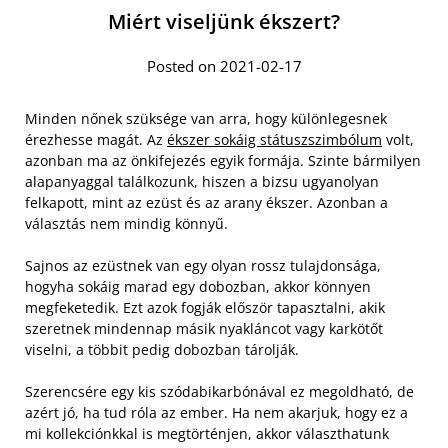
Miért viseljünk ékszert?
Posted on 2021-02-17
Minden nőnek szüksége van arra, hogy különlegesnek
érezhesse magát. Az
ékszer sokáig státuszszimbólum
volt,
azonban ma az önkifejezés egyik formája. Szinte bármilyen
alapanyaggal találkozunk, hiszen a bizsu ugyanolyan
felkapott, mint az ezüst és az arany ékszer. Azonban a
választás nem mindig könnyű.
Sajnos az ezüstnek van egy olyan rossz tulajdonsága,
hogyha sokáig marad egy dobozban, akkor könnyen
megfeketedik. Ezt azok fogják először tapasztalni, akik
szeretnek mindennap másik nyakláncot vagy karkötőt
viselni, a többit pedig dobozban tárolják.
Szerencsére egy kis szódabikarbónával ez megoldható, de
azért jó, ha tud róla az ember. Ha nem akarjuk, hogy ez a
mi kollekciónkkal is megtörténjen, akkor választhatunk