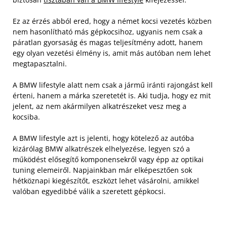
Ez az érzés abból ered, hogy a német kocsi vezetés közben
nem hasonlítható más gépkocsihoz, ugyanis nem csak a
páratlan gyorsaság és magas teljesítmény adott, hanem
egy olyan vezetési élmény is, amit más autóban nem lehet
megtapasztalni.
A BMW lifestyle alatt nem csak a jármű iránti rajongást kell
érteni, hanem a márka szeretetét is. Aki tudja, hogy ez mit
jelent, az nem akármilyen alkatrészeket vesz meg a
kocsiba.
A BMW lifestyle azt is jelenti, hogy kötelező az autóba
kizárólag BMW alkatrészek elhelyezése, legyen szó a
működést elősegítő komponensekről vagy épp az optikai
tuning elemeiről. Napjainkban már elképesztően sok
hétköznapi kiegészítőt, eszközt lehet vásárolni, amikkel
valóban egyedibbé válik a szeretett gépkocsi.