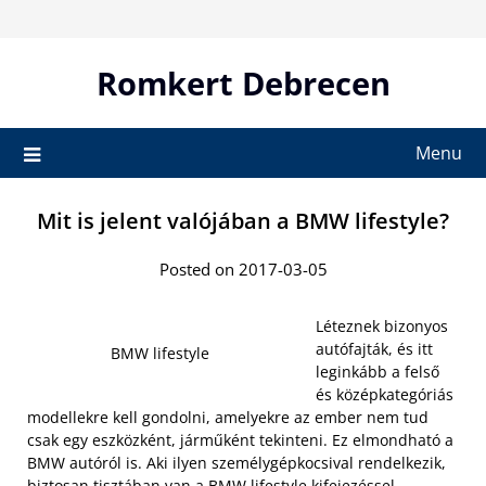
Skip
to
content
Romkert Debrecen
Menu
Mit is jelent valójában a BMW lifestyle?
Posted on 2017-03-05
Léteznek bizonyos
autófajták, és itt
BMW lifestyle
leginkább a felső
és középkategóriás
modellekre kell gondolni, amelyekre az ember nem tud
csak egy eszközként, járműként tekinteni. Ez elmondható a
BMW autóról is. Aki ilyen személygépkocsival rendelkezik,
biztosan
tisztában van a BMW lifestyle
kifejezéssel.