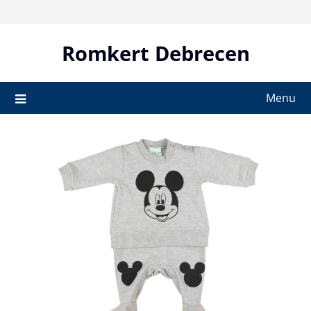
Skip
to
content
Romkert Debrecen
Menu