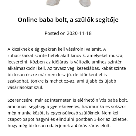
Online baba bolt, a szülők segítője
Posted on 2020-11-18
A kicsiknek elég gyakran kell vásárolni valamit. A
ruhácskáikat szinte hetek alatt kinövik, amelyeket muszáj
lecserélni. Közben az időjárás is változik, amihez szintén
alkalmazkodni kell. Az tavasz végi kezeslábas, kabát szinte
biztosan őszre már nem lesz jó, de időnként el is
szakadhat, tönkre is mehet ez-az, ami újabb és újabb
vásárlásokat szül.
Szerencsére, már az interneten is
elérhető nívós baba bolt
,
ami óriási segítség a gyereknevelés, házimunka és sokszor
még munka között is egyensúlyozó szülőknek. Nem kell
csapot-papot hagyni és elindulni pontban 3-kor az üzletbe,
hogy még biztosan odaérjenek a 4 órás zárás előtt.