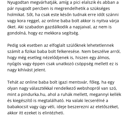
Nyugodtan megvárhatják, amíg a pici elalszik és abban a
pár nyugodt percben is megrendelhetik a szükséges
holmikat. Sőt, ha csak este későn tudnak erre időt szánni
vagy kora reggel, az online baba bolt akkor is nyitva várja
őket. Aki szabadon gazdálkodik a napjaival, az nem is
gondolná, hogy ez mekkora segítség.
Pedig sok esetben az elfoglalt szülőknek lehetetlennek
számít a fizikai baba bolt felkeresése. Nem beszélve arról,
hogy még esetleg nézelődjenek is, hiszen egy álmos,
nyűgös vagy éppen csak unatkozó csöppség mellett ez is
nagy kihívást jelent.
Tehát az online baba bolt igazi mentsvár, főleg, ha egy
olyan nagy választékkal rendelkező webshopról van szó,
mint a pindurka.hu, ahol a ruhák mellett, megannyi kellék
és kiegészítő is megtalálható. Ha valaki lecserélné a
babakocsit vagy úgy véli, ideje beszerezni az etetőszéket,
akkor itt ezeket is elintézheti.