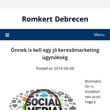
Skip
to
content
Romkert Debrecen
Menu
Önnek is kell egy jó keresőmarketing
ügynökség
Posted on 2016-06-06
Bizonyára
Ön is
tisztában
van azzal,
hogy a