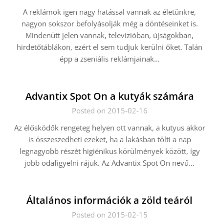
A reklámok igen nagy hatással vannak az életünkre,
nagyon sokszor befolyásolják még a döntéseinket is.
Mindenütt jelen vannak, televízióban, újságokban,
hirdetőtáblákon, ezért el sem tudjuk kerülni őket. Talán
épp a zseniális reklámjainak…
Advantix Spot On a kutyák számára
Posted on 2015-02-16
Az élősködők rengeteg helyen ott vannak, a kutyus akkor
is összeszedheti ezeket, ha a lakásban tölti a nap
legnagyobb részét higiénikus körülmények között, így
jobb odafigyelni rájuk. Az Advantix Spot On nevű…
Általános információk a zöld teáról
Posted on 2015-02-15