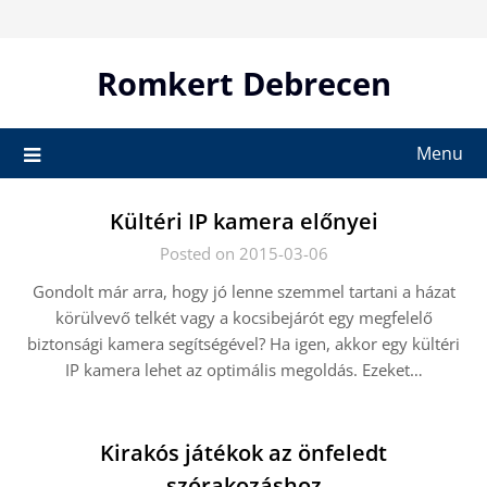
Skip
to
content
Romkert Debrecen
Menu
Kültéri IP kamera előnyei
Posted on 2015-03-06
Gondolt már arra, hogy jó lenne szemmel tartani a házat
körülvevő telkét vagy a kocsibejárót egy megfelelő
biztonsági kamera segítségével? Ha igen, akkor egy kültéri
IP kamera lehet az optimális megoldás. Ezeket…
Kirakós játékok az önfeledt
szórakozáshoz