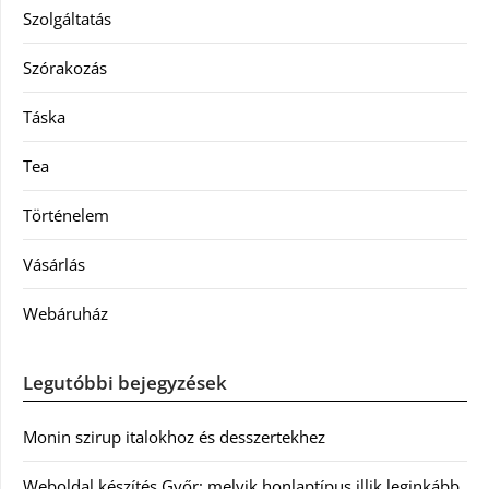
Szolgáltatás
Szórakozás
Táska
Tea
Történelem
Vásárlás
Webáruház
Legutóbbi bejegyzések
Monin szirup italokhoz és desszertekhez
Weboldal készítés Győr: melyik honlaptípus illik leginkább