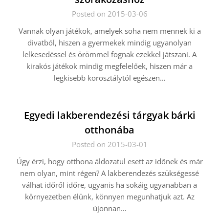
Posted on 2015-03-06
Vannak olyan játékok, amelyek soha nem mennek ki a
divatból, hiszen a gyermekek mindig ugyanolyan
lelkesedéssel és örömmel fognak ezekkel játszani. A
kirakós játékok mindig megfelelőek, hiszen már a
legkisebb korosztálytól egészen…
Egyedi lakberendezési tárgyak bárki
otthonába
Posted on 2015-03-01
Úgy érzi, hogy otthona áldozatul esett az időnek és már
nem olyan, mint régen? A lakberendezés szükségessé
válhat időről időre, ugyanis ha sokáig ugyanabban a
környezetben élünk, könnyen megunhatjuk azt. Az
újonnan…