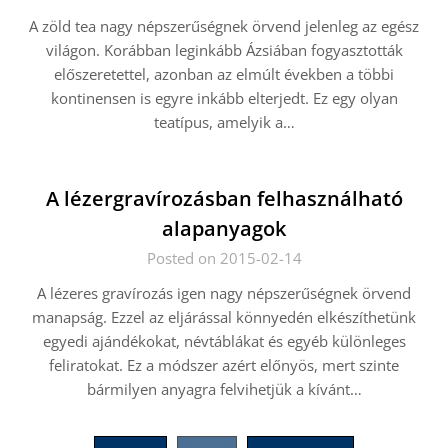
A zöld tea nagy népszerűségnek örvend jelenleg az egész
világon. Korábban leginkább Ázsiában fogyasztották
előszeretettel, azonban az elmúlt években a többi
kontinensen is egyre inkább elterjedt. Ez egy olyan
teatípus, amelyik a…
A lézergravírozásban felhasználható
alapanyagok
Posted on 2015-02-14
A lézeres gravírozás igen nagy népszerűségnek örvend
manapság. Ezzel az eljárással könnyedén elkészíthetünk
egyedi ajándékokat, névtáblákat és egyéb különleges
feliratokat. Ez a módszer azért előnyös, mert szinte
bármilyen anyagra felvihetjük a kívánt…
Bejegyzések