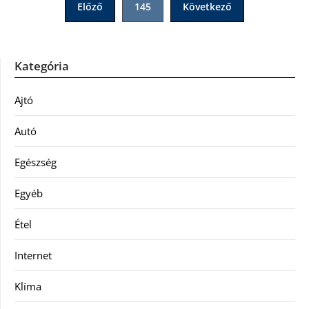
Előző
145
Következő
lapozása
Kategória
Ajtó
Autó
Egészség
Egyéb
Étel
Internet
Klíma