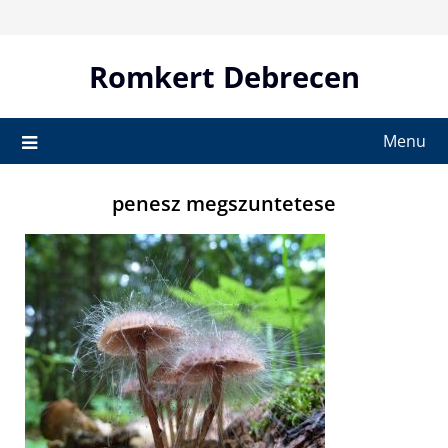
Skip
to
content
Romkert Debrecen
Menu
penesz megszuntetese