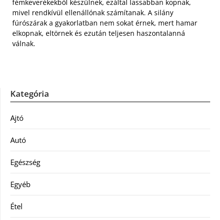
fémkeverékekből készülnek, ezáltal lassabban kopnak,
mivel rendkívül ellenállónak számítanak. A silány
fúrószárak a gyakorlatban nem sokat érnek, mert hamar
elkopnak, eltörnek és ezután teljesen haszontalanná
válnak.
Kategória
Ajtó
Autó
Egészség
Egyéb
Étel