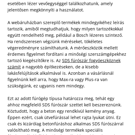
esetében lézer vevőegységgel találkozhatunk, amely
jelentősen megkönnyíti a használatot.
A webáruházban szereplő termékek mindegyikéhez leírás
tartozik, amiből megtudhatjuk, hogy milyen tartozékokkal
együtt rendelhető meg, például a Bosch lézeres szintező.
Ha rendszeresen végzünk méréseket, tökéletes
végeredményre számíthatunk. A mérőeszközök mellett
érdemes figyelmet fordítani a minőségi szerszámgépekhez
tartozó kiegészítőkre is. Az
SDS fúrószár fogyóeszköznek
számít
a nagyobb építkezéseken, de a kisebb
lakásfelújítások alkalmával is. Azonban a vásárlásnál
figyelnünk kell arra, hogy Max-ra vagy Plus-ra van
szükségünk, ez ugyanis nem mindegy.
Ezt az adott fúrógép típusa határozza meg, tehát egy
ahhoz megfelelő SDS fúrószár szettet kell beszereznünk.
Köztudott, hogy a beton egy rendkívül kemény anyag.
Éppen ezért, csak ütvefúrással lehet rajta lyukat ütni. Ez
csak és kizárólag betonfúráshoz alkalmas SDS fúrószárral
valósítható meg. A minőségi termékek speciális