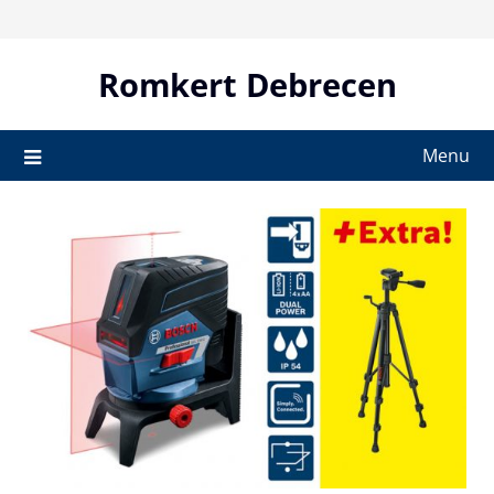
Skip
to
content
Romkert Debrecen
Menu