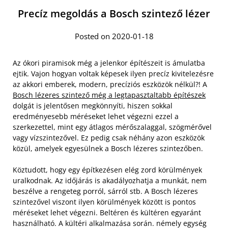
Precíz megoldás a Bosch szintező lézer
Posted on 2020-01-18
Az ókori piramisok még a jelenkor építészeit is ámulatba
ejtik. Vajon hogyan voltak képesek ilyen precíz kivitelezésre
az akkori emberek, modern, precíziós eszközök nélkül?! A
Bosch lézeres szintező még a legtapasztaltabb építészek
dolgát is jelentősen megkönnyíti, hiszen sokkal
eredményesebb méréseket lehet végezni ezzel a
szerkezettel, mint egy átlagos mérőszalaggal, szögmérővel
vagy vízszintezővel. Ez pedig csak néhány azon eszközök
közül, amelyek egyesülnek a Bosch lézeres szintezőben.
Köztudott, hogy egy építkezésen elég zord körülmények
uralkodnak. Az időjárás is akadályozhatja a munkát, nem
beszélve a rengeteg porról, sárról stb. A Bosch lézeres
szintezővel viszont ilyen körülmények között is pontos
méréseket lehet végezni. Beltéren és kültéren egyaránt
használható. A kültéri alkalmazása során. némely egység