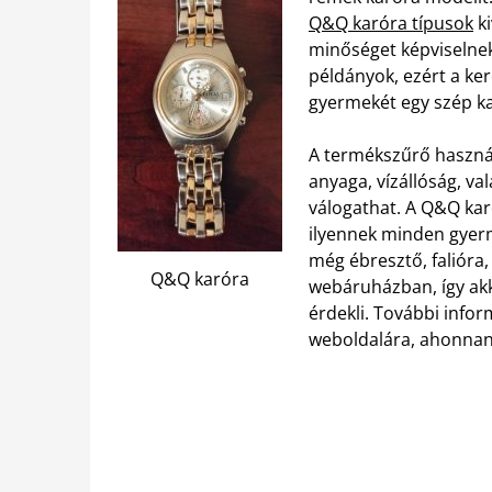
Q&Q karóra típusok
ki
minőséget képviselne
példányok, ezért a ke
gyermekét egy szép ka
A termékszűrő használa
anyaga, vízállóság, va
válogathat. A Q&Q karó
ilyennek minden gyer
még ébresztő, falióra
Q&Q karóra
webáruházban, így akk
érdekli. További infor
weboldalára, ahonnan