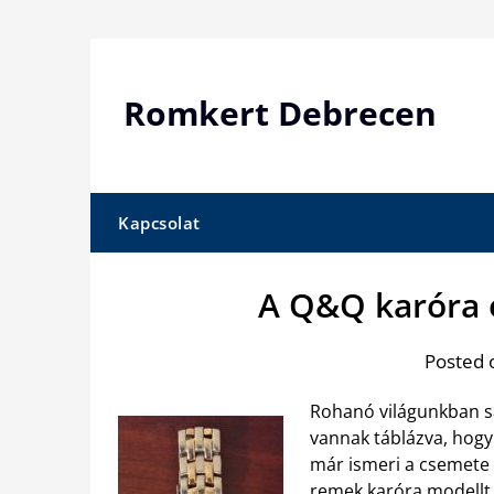
Skip
to
content
Romkert Debrecen
Kapcsolat
A Q&Q karóra e
Posted 
Rohanó világunkban s
vannak táblázva, hogy 
már ismeri a csemete 
remek karóra modellt