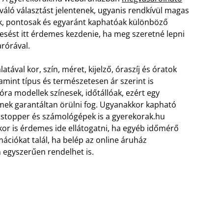
váló választást jelentenek, ugyanis rendkívül magas
k, pontosak és egyaránt kaphatóak különböző
resést itt érdemes kezdenie, ha meg szeretné lepni
rórával.
tával kor, szín, méret, kijelző, óraszíj és óratok
lamint típus és természetesen ár szerint is
ra modellek színesek, időtállóak, ezért egy
mek garantáltan örülni fog. Ugyanakkor kapható
, stopper és számológépek is a gyerekorak.hu
or is érdemes ide ellátogatni, ha egyéb időmérő
mációkat talál, ha belép az online áruház
 egyszerűen rendelhet is.