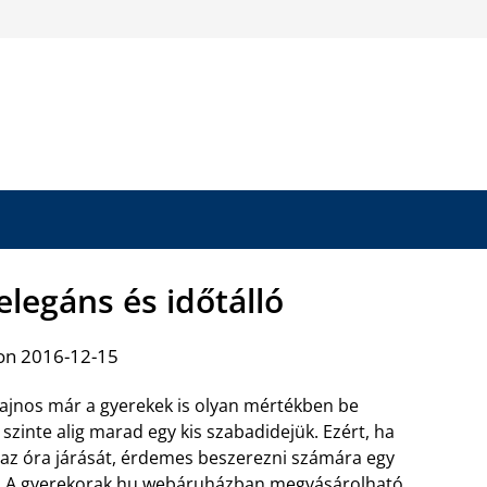
legáns és időtálló
on 2016-12-15
ajnos már a gyerekek is olyan mértékben be
szinte alig marad egy kis szabadidejük. Ezért, ha
az óra járását, érdemes beszerezni számára egy
. A gyerekorak.hu webáruházban
megvásárolható