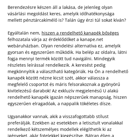
Berendezésre készen áll a lakása, de jelenleg olyan
vásárlási megoldást keres, amelyik időhatékonysága
mellett pénztárcakímélő is? Talán úgy érzi túl sokat kíván?
Egyáltalán nem,
hiszen a rendelhető kanapék bőséges
felhozatala várja az érdeklődőket a kanape.net
webáruházban. Olyan rendelési alternatíva ez, amelyik
gyorsan és egyszerűen működik. Ha belép az oldalra, látni
fogja mennyi termék között tud navigálni. Mindegyik
részletes leírással rendelkezik. A keresést pedig
megkönnyítik a választható kategóriák.
Ha Ön a rendelhető
kanapék között nézne kicsit szét, akkor válassza a
megfelelő csoportot és máris felsorakoznak a gyönyörű
kivitelezésű darabok! Az exkluzív megjelenésű U alakú
rendelhető kanapék igazán népszerűek manapság, hiszen
egyszerűen elragadóak, a nappalik tökéletes dísze.
Ugyanakkor vannak, akik a visszafogottabb stílust
preferálják. Ezekben az esetekben a letisztult vonalakkal
rendelkező kétszemélyes modellek elégíthetik ki az
igényeket, akár fotelekkel kiegészítve. Bátran éljen a